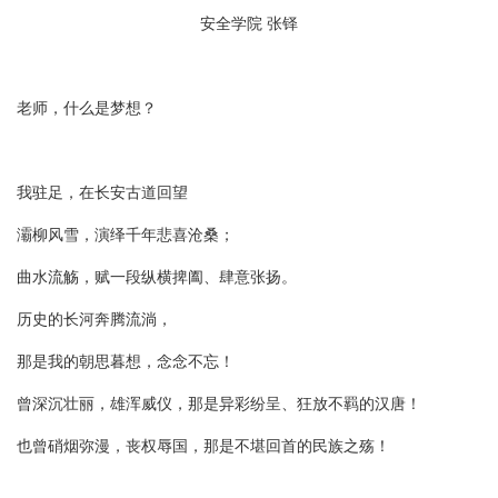
安全学院 张铎
老师，什么是梦想？
我驻足，在长安古道回望
灞柳风雪，演绎千年悲喜沧桑；
曲水流觞，赋一段纵横捭阖、肆意张扬。
历史的长河奔腾流淌，
那是我的朝思暮想，念念不忘！
曾深沉壮丽，雄浑威仪，那是异彩纷呈、狂放不羁的汉唐！
也曾硝烟弥漫，丧权辱国，那是不堪回首的民族之殇！