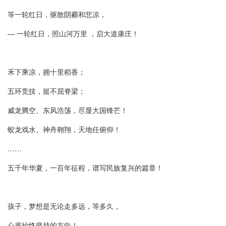
等一轮红日，驱散阴霾和悲凉，
— 一轮红日，照山河万里 ，启大道康庄！
禾下乘凉，拥十里稻香；
五环竞技，挺不屈脊梁；
威龙腾空、东风浩荡，尽显大国锋芒！
蛟龙戏水、神舟翱翔，天地任俯仰！
……
五千年华夏，一百年征程，谱写民族复兴的篇章！
孩子，梦想是无论走多远，等多久，
心底始终坚持的方向！