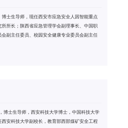
、博士生导师，现任西安市应急安全人因智能重点
究所所长；陕西省应急管理学会副理事长、中国职
员会副主任委员、校园安全健康专业委员会副主任
作委员会副主任委员；《中国安全科学学报》《安
国人类工效学会等多个一级学会理事。曾任国家重
带头人，西安科技大学高教评估中心副主任，规划处
心主任（带领《西安科技大学学报》荣获“三秦卓越
》编委会副主任委员（副主编）、《技术与创新管
。在学科建设、高教研究、校情评估、科研组织与
教授，博士生导师，西安科技大学博士，中国科技大学
任西安科技大学副校长，教育部西部煤矿安全工程