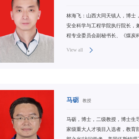
林海飞：山西大同天镇人，博士
安全科学与工程学院执行院长，
程专业委员会副秘书长、《煤炭
工程技术研究中心副主任。 主
View all
教学与科研工作。主持国家自然
项目6项，企业横向项目20余项
纵横向课题20余项。主要研究成
2）、三等奖2项，厅局级科技进步奖8项
of Mining Science and 
马砺
教授
20余篇），出版专著及教材11
获评陕西省中青年科技创新领军
马砺，博士，二级教授，博士生
中国职业安全健康协会青年科技
家级重大人才项目入选者，教育
部之光”访问学者，美国伍斯特