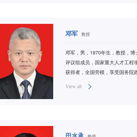
安科技大学学报》副主编，《采
级、省部级项目10余项，获国家
部级奖近10项，发表科技学术论文2
邓军
教授
家发明专利、实用新型专利、软件
获陕西省“特支计划”教学名师，
邓军，男，1970年生，教授，
评议组成员，国家重大人才工程
获得者，全国劳模，享受国务院政
“三秦学者”特聘教授。 现任西
View all
中心和煤火灾害防治重点实验室
家安全生产专家、西安市政府应
田水承
教授