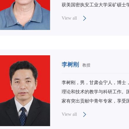
获美国密执安工业大学采矿硕士学
主要研究方向是矿井火灾通风模拟
View all
态模拟”研究项目，为该项目的主要
的软件系统，实现了矿井火灾条
发展的软件系统功能更为完备，
跻身于国际先进行列。近年来率
究”、“矿井通风安全计算机救灾系
李树刚
教授
完成的公安部重点项目“地下民用
公安部科技进步一等奖，国家科
李树刚，男，甘肃会宁人，博士
国家科技进步奖1项，省部级科技
理论和技术的教学与科研工作。
术期刊上发表论文20余篇，承
家有突出贡献中青年专家，享受
工程项目、陕西省自然科学基金项
队带头人。世界矿山通风大会执
View all
任委员，安全技术及工程国家级
职业安全健康协会常务理事，教