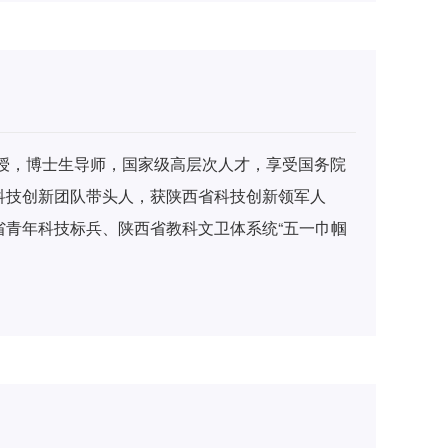
，建立了煤岩体流固耦合动力学模型，揭示了低透
裂隙演化及其非线性失稳机理。近年来在多个矿区
技术、瓦斯抽采钻孔精细管控技术以及煤岩体增透
省教学成果二等奖1项，省部级科技进步奖二等奖3
专利10余项，出版教材著作5部，发表科技学术论
教授，博士生导师，国家级高层次人才，享受国务院
学优秀教师、校优秀教师、校优秀研究生指导教师
科技创新团队带头人，获陕西省科技创新领军人
省青年科技标兵、陕西省教科文卫体系统“五一巾帼
、陕西省教书育人楷模等荣誉称号。