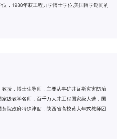
位，1988年获工程力学博士学位,美国留学期间的
计算。1982年参加了美国矿业局“矿井火灾通风动
承担者。该项研究于1987年完成了定名为MFIRE
件下任意复杂风网内通风参数的动态预测。回国后
使得复杂的火灾控制计算成为可能，其技术水平已
领课题组研究人员，先后完成“矿井救灾软件系统研
统研究”等科研项目，并被鉴定为“国际先进水平”。
建筑火灾烟气流动规律研究”填补了国内空白，并获
技进步三等奖。主持并完成多项重大科研课题，获
，教授，博士生导师，主要从事矿井瓦斯灾害防治
进步奖5项，出版专著、教材3部，在国内外重要学
国家级教学名师，百千万人才工程国家级人选，国
担国家自然科学基金项目、国家高新技术产业示范化
国务院政府特殊津贴，陕西省高校黄大年式教师团
目、陕西省重点项目等科研项目12项。
行委员会主席、大中华区执委，校学术委员会副主
教学团队带头人，国家重点学科学术带头人，中国
育部高等学校安全工程教学指导委员会委员，《西