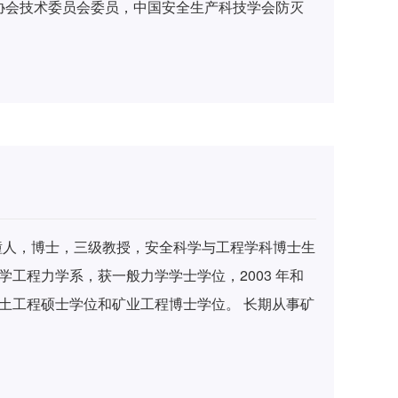
协会技术委员会委员，中国安全生产科技学会防灭
委员。主要从事煤火灾害防治和矿山应急救援的教
秀共产党员、全国煤炭工业先进工作者、孙越崎青
等荣誉，入选新世纪百千万人才工程国家级人选，并
家荣誉称号。主持和参与完成国家杰出青年基金、
科技攻关、“十一五”科技支撑、国际科技合作等项目
200余项，长期深入煤矿现场开展火灾防治工作，直
研成果获国家科技进步二等奖2项，国家教学成果二
项，国家专利36项，出版著作10部，发表学术论文
临潼人，博士，三级教授，安全科学与工程学科博士生
0多个煤矿使用,并出口俄罗斯、孟加拉、越南等国，创
大学工程力学系，获一般力学学士学位，2003 年和
学岩土工程硕士学位和矿业工程博士学位。 长期从事矿
科研工作。先后主持国家自然科学基金面上项目3
余项。主要研究内容包括煤矿瓦斯灾害防治技术、煤
力学机理及矿区构筑物稳定性监测预警技术等。开