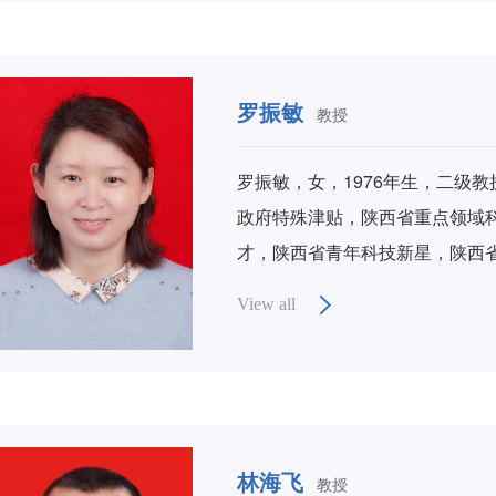
发了矿井瓦斯渗流力学实验平台
气性煤层增透抽采过程中煤岩体
开展了定向长钻孔瓦斯精确抽采
罗振敏
教授
抽采瓦斯技术的研究和应用。 获
项，三等奖3项。获授权国家发明
罗振敏，女，1976年生，二级
文百余篇。曾荣获全国徐芝伦力
政府特殊津贴，陕西省重点领域
等。
才，陕西省青年科技新星，陕西
标兵”、全国煤炭教育先进个人
View all
林海飞
教授