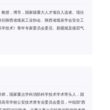
，教授，博导，国家级重大人才项目入选者。现任
兼任陕西省煤炭工业协会、陕西省煤炭学会安全工
科学技术》青年专家委员会委员、新疆煤及煤层气
要从事非常规天然气安全开发、煤与瓦斯安全共采的
科学基金面上项目2项、青年项目1项，省部级纵向
，参与国家自然科学基金重点项目、科学仪器专项等
果获省部级二等奖6项（1项排名第1，2项排名第
。在《煤炭学报》、《International Journal
Technology》等期刊发表学术论文60余篇（SCI、EI等收录
部；授权国家发明专利8项，实用新型专利20余项。
人才、陕西省青年科技奖、陕西省青年科技新星、
导师，国家重点学科消防科学技术学术带头人，国
奖、陕西省煤炭工业优秀科技工作者等荣誉。
部高等学校公安技术类专业委员会委员，中组部“西
理工学院访问学者。主要从事火灾科学与防控技术领