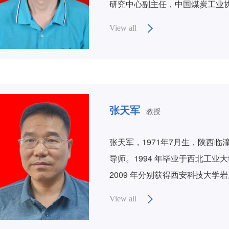
研究中心副主任，中国煤炭工业
火专业委员会、通风专业委员会
View all
学与科研工作，先后荣获全国优
年科技奖、陕西“五一”劳动奖章
被授予国家有突出贡献中青年专
国家自然科学基金、国家 “十五”
40余项，主持企业科技合作项目
张天军
教授
接参与指导防灭火180余次。科
等奖1项，省部级科技进步奖42
张天军，1971年7月生，陕西
150余篇。研究成果在全国80
导师。1994 年毕业于西北工业
造经济效益40多亿元。
2009 年分别获得西安科技大
山灾害力学机理及防控技术教学
View all
项，省部委及企业合作课题40
岩体裂隙演化机理、煤岩体渗流