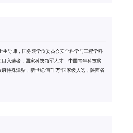
矿与安全工程学报》等杂志编委。主持和参加国家
科技进步二等奖1项，国家教学成果二等奖2项，省
00余篇，被SCI、EI、ISTP等收录60余篇，获国
著作权等30余项。出版著作5部，主编教材11部。
陕西省教学名师奖，陕西省师德标兵等荣誉称号。
博士生导师，国务院学位委员会安全科学与工程学科
项目入选者，国家科技领军人才，中国青年科技奖
府特殊津贴，新世纪“百千万”国家级人选，陕西省
安科技大学校长，陕西省工业过程安全与应急救援工程
主任。兼任应急管理部消防救援局特约研究员、国
急管理顾问。