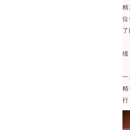
精
位
了
绩
一
精
行