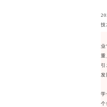
2
技
业
重
引
发
学
个